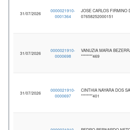
0000021910-
JOSE CARLOS FIRMINO
31/07/2026
0001364
07658252000151
0000021910-
VANUZIA MARIA BEZERRA
31/07/2026
0000698
********469
0000021910-
CINTHIA NAYARA DOS S
31/07/2026
0000697
********401
0000021910-
PEDRO BERNARDO NET