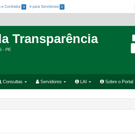
es e Contratos
Ir para Servidores
3
3
da Transparência
 - PE
Consultas
Servidores
LAI
Sobre o Portal