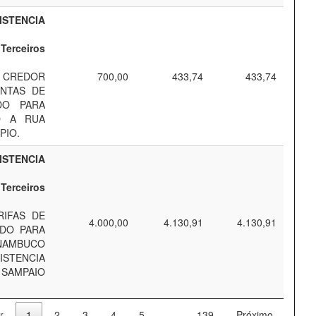
STENCIA
Terceiros
 CREDOR
700,00
433,74
433,74
ONTAS DE
DO PARA
O A RUA
PIO.
STENCIA
Terceiros
IFAS DE
4.000,00
4.130,91
4.130,91
DO PARA
NAMBUCO
STENCIA
 SAMPAIO
r
1
2
3
4
5
…
139
Próximo