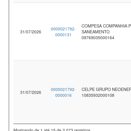
COMPESA COMPANHIA 
0000021792-
31/07/2026
SANEAMENTO
0000131
09769035000164
0000021792-
CELPE GRUPO NEOENE
31/07/2026
0000016
10835932000108
Mostrando de 1 até 15 de 2.073 registros