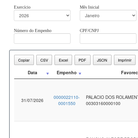
Exercício
Mês Inicial
Número do Empenho
CPF/CNPJ
Copiar
CSV
Excel
PDF
JSON
Imprimir
Data
Empenho
Favorec
0000022110-
PALACIO DOS ROLAMEN
31/07/2026
0001550
00303160000100