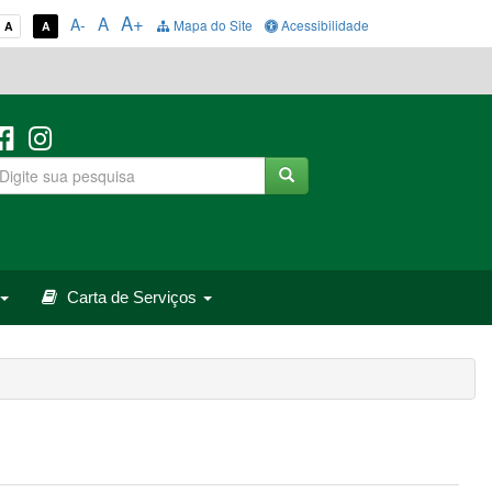
A+
A
A-
Mapa do Site
Acessibilidade
A
A
Carta de Serviços