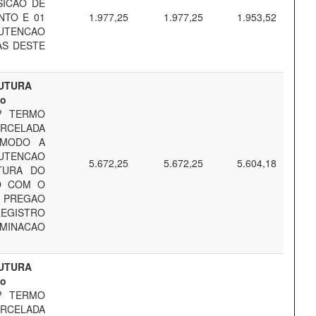
SICAO DE
NTO E 01
1.977,25
1.977,25
1.953,52
NUTENCAO
AS DESTE
RUTURA
mo
? TERMO
ARCELADA
 MODO A
UTENCAO
5.672,25
5.672,25
5.604,18
TURA DO
O COM O
E PREGAO
REGISTRO
UMINACAO
RUTURA
mo
? TERMO
ARCELADA