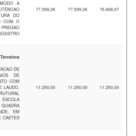
 MODO A
UTENCAO
77.599,26
77.599,26
76.668,07
TURA DO
O COM O
E PREGAO
REGISTRO
Terceiros
TACAO DE
AIOS DE
NTO COM
E LAUDO,
11.250,00
11.250,00
11.250,00
TRUTURAL
 ESCOLA
QUADRA
NDE, EM
E CAETES