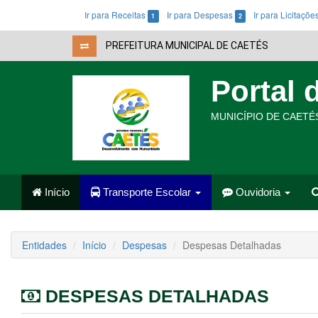
Ir para Receitas
Ir para Despesas
Ir para Licitaçõ
1
2
PREFEITURA MUNICIPAL DE CAETÉS
Portal 
MUNICÍPIO DE CAETÉS
Início
Transporte Escolar
Ouvidoria
Entidades
Início
Despesas
Despesas Detalhadas
DESPESAS DETALHADAS