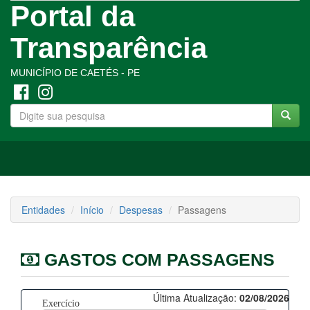
Portal da
Transparência
MUNICÍPIO DE CAETÉS - PE
Toggle
navigation
Entidades
Início
Despesas
Passagens
GASTOS COM PASSAGENS
Última Atualização:
02/08/2026
Exercício