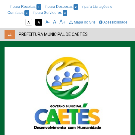
Ir para Receitas
Ir para Despesas
Ir para Licitações e
1
2
Contratos
Ir para Servidores
3
3
A+
A
A-
Mapa do Site
Acessibilidade
A
A
PREFEITURA MUNICIPAL DE CAETÉS