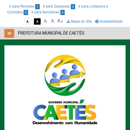
Ir para Receitas
Ir para Despesas
Ir para Licitações e
1
2
Contratos
Ir para Servidores
3
3
A+
A
A-
Mapa do Site
Acessibilidade
A
A
PREFEITURA MUNICIPAL DE CAETÉS