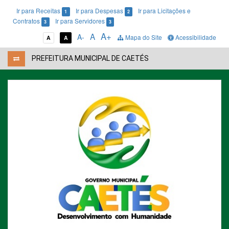
Ir para Receitas
Ir para Despesas
Ir para Licitações e
1
2
Contratos
Ir para Servidores
3
3
A+
A
A-
Mapa do Site
Acessibilidade
A
A
PREFEITURA MUNICIPAL DE CAETÉS