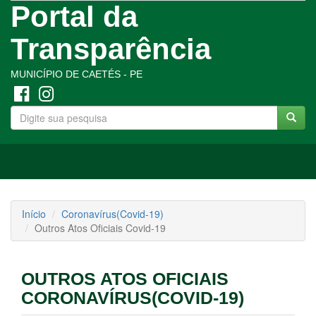
Portal da
Transparência
MUNICÍPIO DE CAETÉS - PE
Toggle
navigation
Início
Coronavírus(Covid-19)
Outros Atos Oficiais Covid-19
OUTROS ATOS OFICIAIS
CORONAVÍRUS(COVID-19)